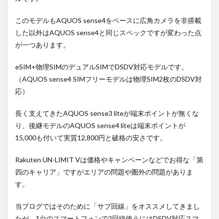
このモデルもAQUOS sense4をベースに広角カメラを非搭載
した以外はAQUOS sense4と同じスペックですが変わった点
が一つあります。
eSIM+物理SIMのデュアルSIMでDSDV対応モデルです。
（AQUOS sense4 SIMフリーモデルは物理SIM2枚のDSDV対
応）
長く支えてきたAQUOS sense3 liteが端末ポイントが無くな
り、後継モデルのAQUOS sense4 liteは端末ポイントが
15,000も付いて実質12,800円と破格の安さです。
Rakuten UN-LIMIT Vは価格やキャンペーンなどでお得な「第
四のキャリア」ですがエリアの問題や圏外の問題がありま
す。
当ブログではそのために「サブ回線」をオススメしてきまし
たが、1台のスマートフォンで2回線使うにはDSDV対応スマ