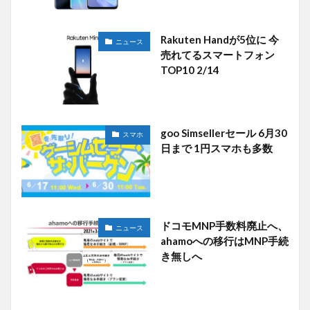
Rakuten Handが5位に 今
ニュース
売れてるスマートフォン
TOP10 2/14
goo Simsellerセール 6月30
スマホ
日まで 1円スマホも多数
ドコモMNP手数料廃止へ、
ニュース
ahamoへの移行はMNP手続
き無しへ