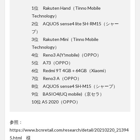
1位 Rakuten Hand（Tinno Mobile
Technology）
2位 AQUOS sense4 lite SH-RM15（シャー
プ）
3位 Rakuten Mini（Tinno Mobile
Technology）
4位 Reno3 A(Y!mobile)（OPPO）
5位 A73（OPPO）
6位 Redmi 9T 4GB＋64GB（Xiaomi）
7位 Reno3 A（OPPO）
8位 AQUOS sense4 SH-M15（シャープ）
9位 BASIO4(UQ mobile)（京セラ）
10位 A5 2020（OPPO）
参照：
https://www.bcnretail.com/research/detail/20210220_21394
5.html 様