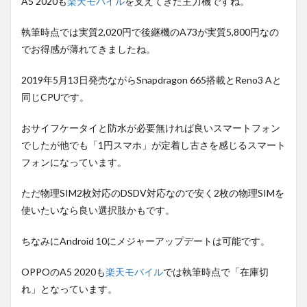
A5 2020も
楽天モバイル
を支えてきた主力機ですね。
執筆時点では実質2,020円で後継機のA73が実質5,800円なの
でお得感が薄れてきましたね。
2019年5月13日発売ながらSnapdragon 665搭載とReno3 Aと
同じCPUです。
おサイフケータイと防水が必要無ければ良いスマートフォン
でしたが他でも「1円スマホ」が定着し古さを感じるスマート
フォンになっています。
ただ物理SIM2枚対応のDSDV対応なので安く2枚の物理SIMを
使いたいなら良い選択肢かもです。
ちなみにAndroid 10にメジャーアップデートは可能です。
OPPOのA5 2020も
楽天モバイル
では執筆時点で「在庫切
れ」となっています。