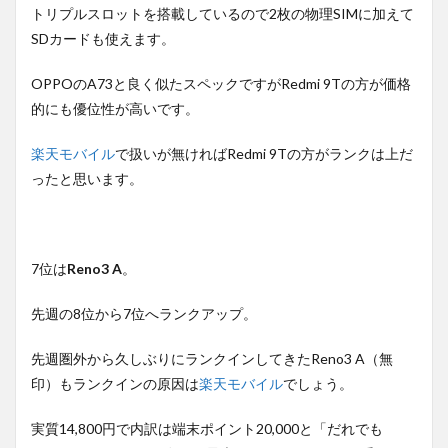
トリプルスロットを搭載しているので2枚の物理SIMに加えて
SDカードも使えます。
OPPOのA73と良く似たスペックですがRedmi 9Tの方が価格
的にも優位性が高いです。
楽天モバイル
で扱いが無ければRedmi 9Tの方がランクは上だ
ったと思います。
7位は
Reno3 A
。
先週の8位から7位へランクアップ。
先週圏外から久しぶりにランクインしてきたReno3 A（無
印）もランクインの原因は
楽天モバイル
でしょう。
実質14,800円で内訳は端末ポイント20,000と「だれでも