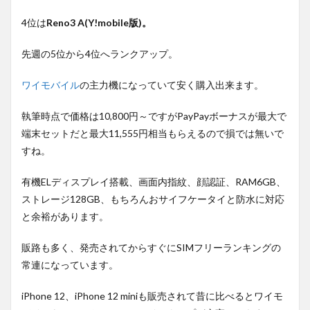
4位は
Reno3 A(Y!mobile版)。
先週の5位から4位へランクアップ。
ワイモバイル
の主力機になっていて安く購入出来ます。
執筆時点で価格は10,800円～ですがPayPayボーナスが最大で
端末セットだと最大11,555円相当もらえるので損では無いで
すね。
有機ELディスプレイ搭載、画面内指紋、顔認証、RAM6GB、
ストレージ128GB、もちろんおサイフケータイと防水に対応
と余裕があります。
販路も多く、発売されてからすぐにSIMフリーランキングの
常連になっています。
iPhone 12、iPhone 12 miniも販売されて昔に比べるとワイモ