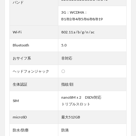
バンド
3G：WCDMA：
B1/B2/B4/B5/B6/B8/B19
Wi-Fi
802.11 a / b / g / n / ac
Bluetooth
5.0
おサイフ系
非対応
ヘッドフォンジャック
〇
生体認証
指紋/顔
nanoSIMｘ2 DSDV対応
SIM
トリプルスロット
microSD
最大512GB
防水/防塵
防滴