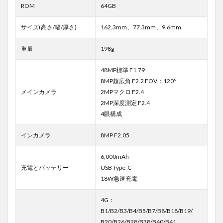
ROM
64GB
サイズ(高さ/幅/厚さ)
162.3mm、77.3mm、9.6mm
重量
198g
48MP標準 F1.79
8MP超広角 F2.2 FOV：120°
メインカメラ
2MPマクロ F2.4
2MP深度測定 F2.4
4眼構成
インカメラ
8MP F2.05
6,000mAh
充電とバッテリー
USB Type-C
18W急速充電
4G：
B1/B2/B3/B4/B5/B7/B8/B18/B19/
B20/B26/B28/B38/B40/B41