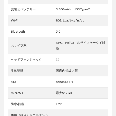
充電とバッテリー
3,500mAh USB Type-C
Wi-Fi
802.11 a / b / g / n / ac
Bluetooth
5.0
NFC、FeliCa おサイフケータイ対
おサイフ系
応
ヘッドフォンジャック
〇
生体認証
画面内指紋／顔
SIM
nanoSIMｘ1
microSD
最大512GB
防水/防塵
IP68
価格（税込）ドコモオンラ