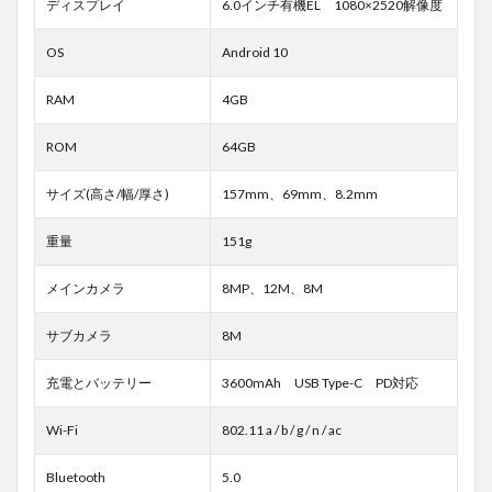
ディスプレイ
6.0インチ有機EL 1080×2520解像度
OS
Android 10
RAM
4GB
ROM
64GB
サイズ(高さ/幅/厚さ)
157mm、69mm、8.2mm
重量
151g
メインカメラ
8MP、12M、8M
サブカメラ
8M
充電とバッテリー
3600mAh USB Type-C PD対応
Wi-Fi
802.11 a / b / g / n / ac
Bluetooth
5.0