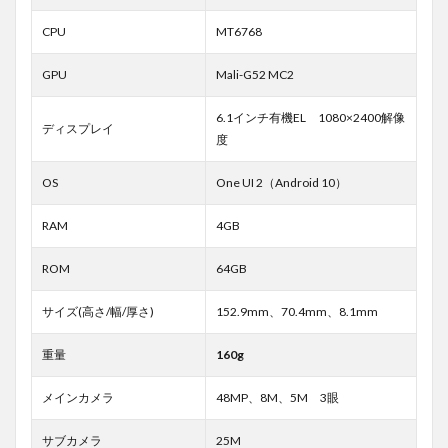
CPU
MT6768
GPU
Mali-G52 MC2
6.1インチ有機EL 1080×2400解像
ディスプレイ
度
OS
One UI 2（Android 10）
RAM
4GB
ROM
64GB
サイズ(高さ/幅/厚さ)
152.9mm、70.4mm、8.1mm
重量
160g
メインカメラ
48MP、8M、5M 3眼
サブカメラ
25M