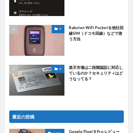
Rakuten WiFi Pocketを他社回
IT
線SIM（ドコモ回線）などで使
う方法
楽天市場は二段階認証に対応し
IT
ているのか？セキュリティはど
うなってる？
最近の投稿
Google Pixel 8 Pro レビュー
スマホ