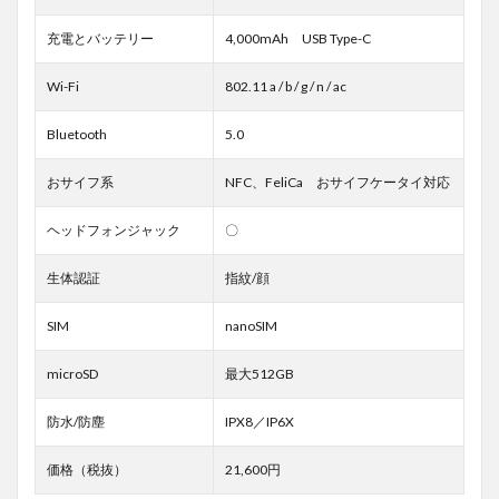
充電とバッテリー
4,000mAh USB Type-C
Wi-Fi
802.11 a / b / g / n / ac
Bluetooth
5.0
おサイフ系
NFC、FeliCa おサイフケータイ対応
ヘッドフォンジャック
〇
生体認証
指紋/顔
SIM
nanoSIM
microSD
最大512GB
防水/防塵
IPX8／IP6X
価格（税抜）
21,600円