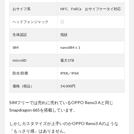
おサイフ系
NFC、FeliCa おサイフケータイ対応
ヘッドフォンジャック
〇
生体認証
指紋
SIM
nanoSIMｘ1
microSD
最大1TB
防水/防塵
IPX8／IP6X
価格（税込）
54,000円
SIMフリーでは売れに売れているOPPO Reno3 Aと同じ
Snapdragon 665を搭載しています。
しかしカスタマイズが上手いのかOPPO Reno3 Aのような
「もっさり感」はありません。