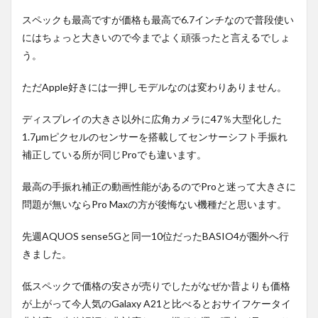
スペックも最高ですが価格も最高で6.7インチなので普段使い
にはちょっと大きいので今までよく頑張ったと言えるでしょ
う。
ただApple好きには一押しモデルなのは変わりありません。
ディスプレイの大きさ以外に広角カメラに47％大型化した
1.7μmピクセルのセンサーを搭載してセンサーシフト手振れ
補正している所が同じProでも違います。
最高の手振れ補正の動画性能があるのでProと迷って大きさに
問題が無いならPro Maxの方が後悔ない機種だと思います。
先週AQUOS sense5Gと同一10位だったBASIO4が圏外へ行
きました。
低スペックで価格の安さが売りでしたがなぜか昔よりも価格
が上がって今人気のGalaxy A21と比べるとおサイフケータイ