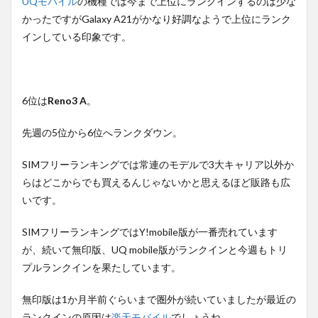
UQモバイル
の機種では今まで上位にランクインするのは少な
かったですがGalaxy A21がかなり好調なようで上位にランク
インしている印象です。
6位は
Reno3 A
。
先週の5位から6位へランクダウン。
SIMフリーランキングでは常連のモデルで3大キャリア以外か
らはどこからでも買えるんじゃないかと思えるほど販路も広
いです。
SIMフリーランキングではY!mobile版が一番売れています
が、続いて無印版、UQ mobile版がランクインと今週もトリ
プルランクインを果たしています。
無印版は1か月半前ぐらいまで圏外が続いていましたが最近の
ランクインの原因は
楽天モバイル
でしょうね。