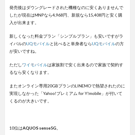
発売後はダウングレードされた機種なのに安くありませんで
したが現在はMNPなら4,968円、新規なら15,408円と安く購
入が出来ます。
新しくなった料金プラン「シンプルプラン」も安いですがラ
イバルの
UQモバイル
と比べると単身者なら
UQモバイル
の方
が安いですね。
ただし
ワイモバイル
は家族割で安く出来るので家族で契約す
るなら安くなります。
またオンライン専用20GBプランのLINEMOで熱望されたのに
実現しなかった「Yahoo!プレミアム for Y!mobile」が付いて
くるのが大きいです。
10位は
AQUOS sense5G
。