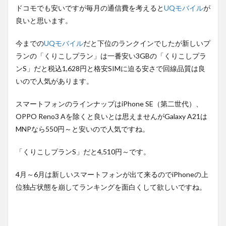
ドコモでも安いですが毎月の通信費を考えると
UQモバイル
が
良いと思います。
今までの
UQモバイル
だと下位のランクインでしたが新しいプ
ランの「くりこしプラン」は一番安い3GBの「くりこしプラ
ンS」だと税込1,628円と格安SIMに迫る安さで回線品質は良
いので人気があります。
スマートフォンのラインナップはiPhone SE（第二世代）、
OPPO Reno3 Aを除くと良いとは思えませんがGalaxy A21は
MNPなら550円～と安いので人気ですね。
「くりこしプランS」だと4,510円～です。
4月～6月は新しいスマートフォンが出て来るのでiPhoneの上
位独占状態を崩してランキングを面白くして欲しいですね。