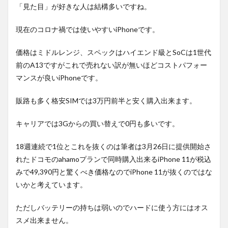
「見た目」が好きな人は結構多いですね。
現在のコロナ禍では使いやすいiPhoneです。
価格はミドルレンジ、スペックはハイエンド級とSoCは1世代
前のA13ですがこれで売れない訳が無いほどコストパフォー
マンスが良いiPhoneです。
販路も多く格安SIMでは3万円前半と安く購入出来ます。
キャリアでは3Gからの買い替えで0円も多いです。
18週連続で1位とこれを抜くのは筆者は3月26日に提供開始さ
れたドコモのahamoプランで同時購入出来るiPhone 11が税込
みで49,390円と驚くべき価格なのでiPhone 11が抜くのではな
いかと考えています。
ただしバッテリーの持ちは弱いのでハードに使う方にはオス
スメ出来ません。