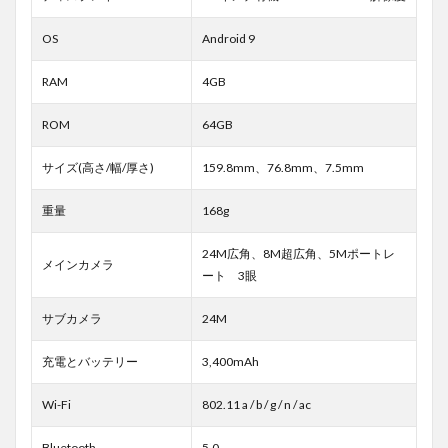
OS
Android 9
RAM
4GB
ROM
64GB
サイズ(高さ/幅/厚さ)
159.8mm、76.8mm、7.5mm
重量
168g
24M広角、8M超広角、5Mポートレ
メインカメラ
ート 3眼
サブカメラ
24M
充電とバッテリー
3,400mAh
Wi-Fi
802.11 a / b / g / n / ac
Bluetooth
5.0