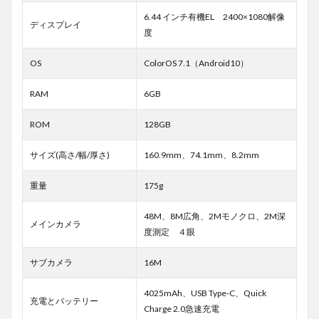
6.44 インチ有機EL 2400×1080解像
ディスプレイ
度
OS
ColorOS 7.1（Android10）
RAM
6GB
ROM
128GB
サイズ(高さ/幅/厚さ)
160.9mm、74.1mm、8.2mm
重量
175g
48M、8M広角、2Mモノクロ、2M深
メインカメラ
度測定 ４眼
サブカメラ
16M
4025mAh、USB Type-C、Quick
充電とバッテリー
Charge 2.0急速充電