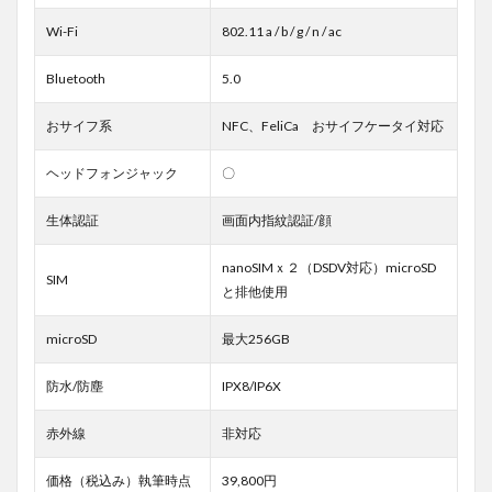
Wi-Fi
802.11 a / b / g / n / ac
Bluetooth
5.0
おサイフ系
NFC、FeliCa おサイフケータイ対応
ヘッドフォンジャック
〇
生体認証
画面内指紋認証/顔
nanoSIMｘ２（DSDV対応）microSD
SIM
と排他使用
microSD
最大256GB
防水/防塵
IPX8/IP6X
赤外線
非対応
価格（税込み）執筆時点
39,800円