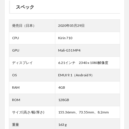
スペック
発売日（日本）
2020年05月29日
CPU
Kirin 710
GPU
Mali-G51 MP4
ディスプレイ
6.21インチ 2340 x 1080解像度
OS
EMUI 9.1（Android 9）
RAM
4GB
ROM
128GB
サイズ(高さ/幅/厚さ)
155.36mm、73.55mm、8.2mm
重量
163 g