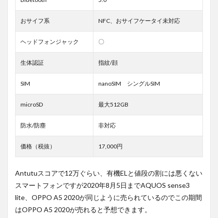
おサイフ系
NFC、おサイフケータイ未対応
ヘッドフォンジャック
〇
生体認証
指紋/顔
SIM
nanoSIM シングルSIM
microSD
最大512GB
防水/防塵
非対応
価格（税抜）
17,000円
Antutuスコアで12万ぐらい、有機ELと値段の割には悪くない
スマートフォンですが2020年8月5日までAQUOS sense3
lite、OPPO A5 2020が同じように売られているのでこの期間
はOPPO A5 2020が売れると予想できます。