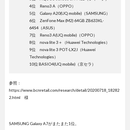
4位 Reno3 A（OPPO）
5位 Galaxy A20(UQ mobile)（SAMSUNG）
6位 ZenFone Max (M2) 64GB ZB633KL-
64S4（ASUS）
7位 Reno3 A(UQ mobile)（OPPO）
8位 nova lite 3＋（Huawei Technologies）
9位 nova lite 3 POT-LX2J（Huawei
Technologies）
10位 BASIO4(UQ mobile)（京セラ）
参照：
https://www.bcnretail.com/research/detail/20200718_18282
2.html 様
SAMSUNG Galaxy A7がまたまた1位。