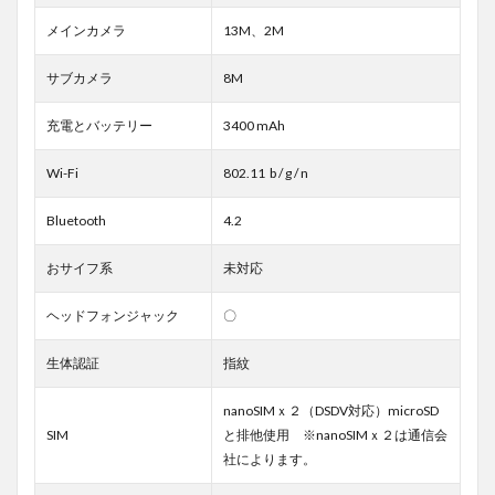
メインカメラ
13M、2M
サブカメラ
8M
充電とバッテリー
3400 mAh
Wi-Fi
802.11 b / g / n
Bluetooth
4.2
おサイフ系
未対応
ヘッドフォンジャック
〇
生体認証
指紋
nanoSIMｘ２（DSDV対応）microSD
SIM
と排他使用 ※nanoSIMｘ２は通信会
社によります。