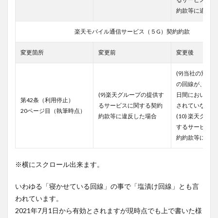
約款等に違反し
楽天モバイル通信サービス（５G）契約約款
変更箇所
変更前
変更後
(9)当社の別途
の回線が、連続す
(9)楽天グループの提供す
日間において、
第42条（利用停止）
るサービスに関する契約
されていない場
20ページ目（執筆時点）
約款等に違反した場合
(10) 楽天グル
するサービスに
約約款等に違反
※横にスクロール出来ます。
いわゆる「寝かせている回線」の事で「塩漬け回線」とも言
われています。
2021年7月1日から有効とされますが現時点でも上で書いた様