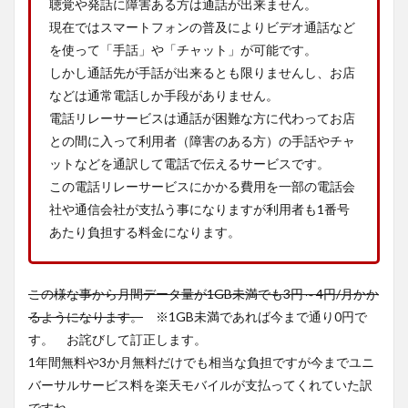
聴覚や発話に障害ある方は通話が出来ません。
現在ではスマートフォンの普及によりビデオ通話など
を使って「手話」や「チャット」が可能です。
しかし通話先が手話が出来るとも限りませんし、お店
などは通常電話しか手段がありません。
電話リレーサービスは通話が困難な方に代わってお店
との間に入って利用者（障害のある方）の手話やチャ
ットなどを通訳して電話で伝えるサービスです。
この電話リレーサービスにかかる費用を一部の電話会
社や通信会社が支払う事になりますが利用者も1番号
あたり負担する料金になります。
この様な事から月間データ量が1GB未満でも3円～4円/月かか
るようになります。
※1GB未満であれば今まで通り0円で
す。 お詫びして訂正します。
1年間無料や3か月無料だけでも相当な負担ですが今までユニ
バーサルサービス料を楽天モバイルが支払ってくれていた訳
ですね。