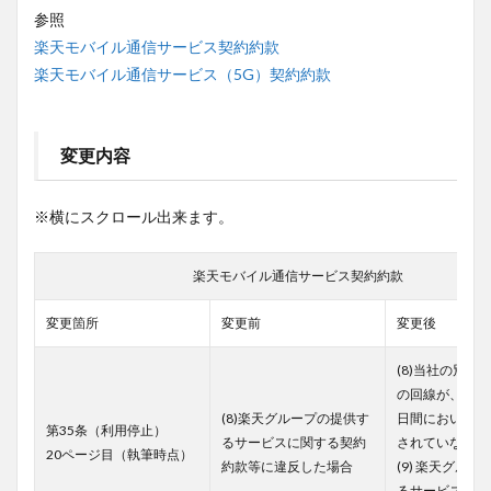
参照
楽天モバイル通信サービス契約約款
楽天モバイル通信サービス（5G）契約約款
変更内容
※横にスクロール出来ます。
楽天モバイル通信サービス契約約款
変更箇所
変更前
変更後
(8)当社の別途
の回線が、連続す
(8)楽天グループの提供す
日間において、
第35条（利用停止）
るサービスに関する契約
されていない場
20ページ目（執筆時点）
約款等に違反した場合
(9) 楽天グル
るサービスに関