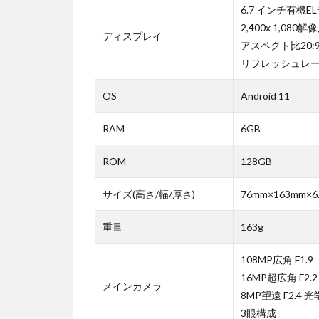
6.7 インチ有機
2,400x 1,080解
ディスプレイ
アスペクト比20:
リフレッシュレート
OS
Android 11
RAM
6GB
ROM
128GB
サイズ(高さ/幅/厚さ)
76mm×163mm×6
重量
163g
108MP広角 F1.9
16MP超広角 F2.2
メインカメラ
8MP望遠 F2.4
3眼構成