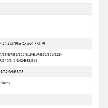
n8/n28/n38/n41/n66/n77/n78
/B5/B7/B8/B12/B18/B19/B20/B26/B28/
9/B40/B41/B42/B43/B66
B2/B4/B5/B8
n/ac/ax