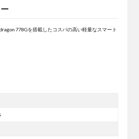
ュー
napdragon 778Gを搭載したコスパの高い軽量なスマート
G