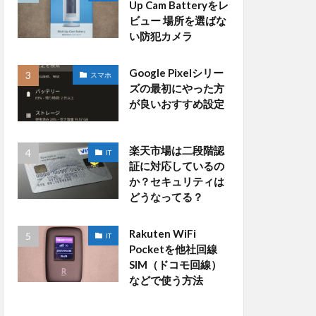
Up Cam Batteryをレ
ビュー 場所を選ばな
い防犯カメラ
Google Pixelシリー
スマホ
ズの最初にやった方
が良いおすすめ設定
楽天市場は二段階認
IT
証に対応しているの
か？セキュリティは
どうなってる？
Rakuten WiFi
IT
Pocketを他社回線
SIM（ドコモ回線）
などで使う方法