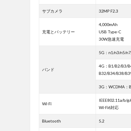
サブカメラ
32MP F2.3
4,000mAh
充電とバッテリー
USB Type-C
30W急速充電
5G：n1/n3/n5/n7/
4G：B1/B2/B3/B4
バンド
B32/B34/B38/B3
3G：WCDMA：B1/
IEEE802.11a/b/g/
Wi-Fi
Wi-Fi6対応
Bluetooth
5.2