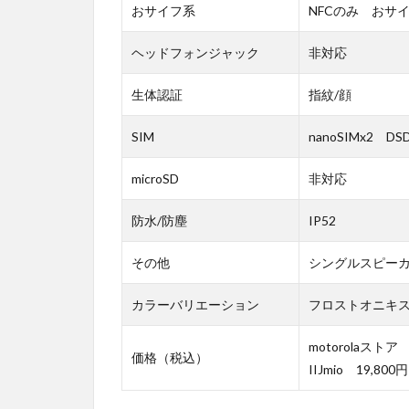
おサイフ系
NFCのみ おサ
ヘッドフォンジャック
非対応
生体認証
指紋/顔
SIM
nanoSIMx2 D
microSD
非対応
防水/防塵
IP52
その他
シングルスピー
カラーバリエーション
フロストオニキ
motorolaストア 
価格（税込）
IIJmio 19,80