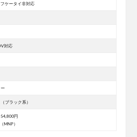
イフケータイ非対応
SDV対応
カー
ス（ブラック系）
54,800円
0円（MNP）