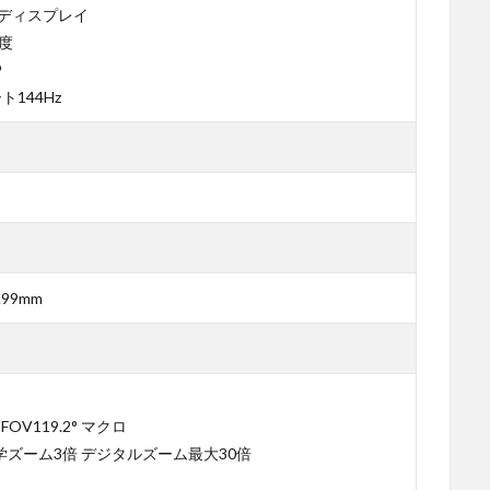
ELディスプレイ
像度
9
144Hz
.99mm
 FOV119.2° マクロ
 光学ズーム3倍 デジタルズーム最大30倍