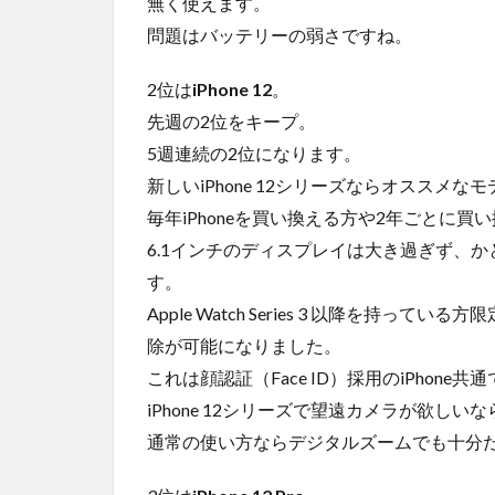
無く使えます。
問題はバッテリーの弱さですね。
2位は
iPhone 12
。
先週の2位をキープ。
5週連続の2位になります。
新しいiPhone 12シリーズならオススメな
毎年iPhoneを買い換える方や2年ごとに
6.1インチのディスプレイは大き過ぎず、
す。
Apple Watch Series 3 以降を持
除が可能になりました。
これは顔認証（Face ID）採用のiPhone共
iPhone 12シリーズで望遠カメラが欲しい
通常の使い方ならデジタルズームでも十分