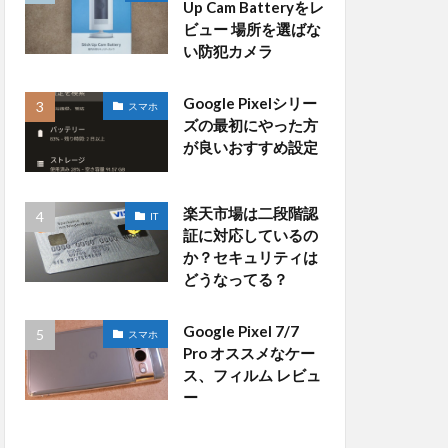
Up Cam Batteryをレ
ビュー 場所を選ばな
い防犯カメラ
Google Pixelシリー
スマホ
ズの最初にやった方
が良いおすすめ設定
楽天市場は二段階認
IT
証に対応しているの
か？セキュリティは
どうなってる？
Google Pixel 7/7
スマホ
Pro オススメなケー
ス、フィルム レビュ
ー