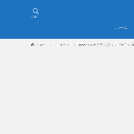
ホーム
HOME
ニュース
Reno5 Aが初ランクインで5位へ 