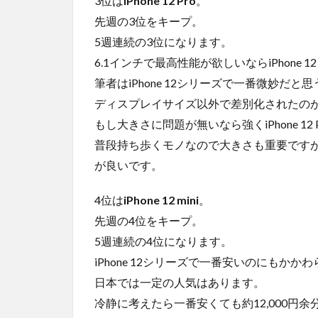
3位は
iPhone 12 Pro
。
先週の3位をキープ。
5週連続の3位になります。
6.1インチで最高性能が欲しいならiPhone 1
筆者はiPhone 12シリーズで一番微妙だ
ディスプレイサイズ以外で差別化されたの
もし大きさに問題が無いなら強くiPhone 12 
普段持ち歩くモノなので大きさも重要ですが許容出
が良いです。
4位は
iPhone 12 mini
。
先週の4位をキープ。
5週連続の4位になります。
iPhone 12シリーズで一番安いのにもか
日本では一定の人気はあります。
冷静に考えたら一番安くても約12,000円余分に