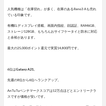
人気機種は「在庫切れ」が多く、在庫のあるReno3 Aも売れ
ている印象です。
有機ELディスプレイ搭載、画面内指紋、顔認証、RAM6GB、
ストレージ128GB、もちろんおサイフケータイと防水に対応
と余裕があります。
最大の25,000ポイント還元で実質14,800円です。
6位は
Galaxy A21
。
先週の8位から6位へランクアップ。
AnTuTuベンチマークスコアは12万点ほどとエントリークラ
スですが価格が安いです。