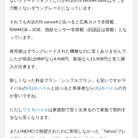
ないスマートフォンでしたがAQUOS sense4 basicはそこま
で酷くないダウングレードになっています。
それでもAQUOS sense4と比べると広角カメラ非搭載、
RAM4GB→3GB、指紋センサー非搭載（顔認証は搭載）とな
っています。
発売後はダウングレードされた機種なのに安くありませんで
したが現在はMNPなら4,968円、新規なら15,408円と安く購
入が出来ます。
新しくなった料金プラン「シンプルプラン」も安いですがラ
イバルの
UQモバイル
と比べると単身者なら
UQモバイル
の方
が安いですね。
ただし
ワイモバイル
は家族割で安く出来るので家族で契約す
るなら安くなります。
またLINEMOで熱望されたのに実現しなかった「Yahoo!プレ