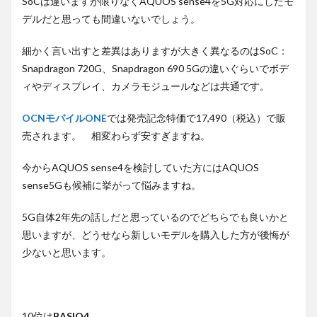
SoCは違いますが限りなくAQUOS sense4を5G対応にしたモ
デルだと思っても間違いないでしょう。
細かく言い出すと差異はありますが大きく異なるのはSoC：
Snapdragon 720G、Snapdragon 690 5Gの違いぐらいでボデ
ィやディスプレイ、カメラモジュールなどは共通です。
OCNモバイルONE
では発売記念特価で17,490（税込）で販
売されます。 相変わらず安すぎますね。
今からAQUOS sense4を検討していた方にはAQUOS
sense5Gも候補に挙がって悩みますね。
5G自体2年先の話しだと思っているのでどちらでも良いかと
思いますが、どうせなら新しいモデルを購入した方が後悔が
少ないと思います。
10位は
BASIO4
。