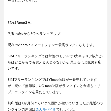
を信じたいですね。
5位は
Reno3 A
。
先週の6位から5位へランクアップ。
現在のAndroidスマートフォンの最高ランクになります。
SIMフリーランキングでは常連のモデルで3大キャリア以外か
らはどこからでも買えるんじゃないかと思えるほど販路も広
いです。
SIMフリーランキングではY!mobile版が一番売れています
が、続いて無印版、UQ mobile版がランクインと今週もトリ
プルランクインを果たしています。
無印版は1か月前ぐらいまで圏外が続いていましたが最近のラ
ンクインの原因は
楽天モバイル
でしょうね。