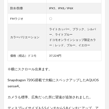
防水/防塵
IPX5、IPX8／IP6X
FMラジオ
〇
ライトカッパー、ブラック、シルバ
ー、ライトブルー
カラーバリエーション
ドコモオンラインショップ限定カラ
ー：レッド、ブルー、イエロー
価格（税込）ドコモ
37,224円
※横にスクロール出来ます。
Snapdragon 720G搭載で大幅にスペックアップしたAQUOS
sense4。
カメラも標準、広角だった所に望遠が追加されました。
ディスプレイサイズも5.5インチから5.8インチにアップ。ア