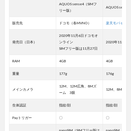
AQUOS sense4（SIMフ
AQUOS sense4 l
リー版）
販売先
ドコモ（各MVNO）
楽天モバイル
2020年11月6日ドコモオ
発売日（日本）
ンライン
2020年11月12
SIMフリー版は11月27日
RAM
4GB
4GB
重量
177g
176g
12M、12M広角、8Mズ
メインカメラ
12M、8Mズー
ーム 3眼
生体認証
指紋/顔
指紋/顔
Payトリガー
〇
〇
nanoSIM（SIMフリー版は
nanoSIM、 eS