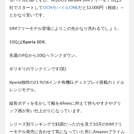
社でスタートして
OCNモバイルONE
だと12,000円（税抜）～
とかなり安いです。
SIMフリーモデル登場によりこの先かなり売れるでしょう。
10位は
Xperia 10 II
。
先週の9位から10位へランクダウン。
ギリギリのランクインです(笑)
Xperia独特の21:9の6インチ有機ELディスプレイ搭載のミドル
レンジモデル。
縦長ボディを生かして幅を69mmに抑えて持ちやすさやグリ
ップ感が良い仕上がりになっています。
シリーズ別ランキングで好調だったのを見て10月のSIMフリ
ーモデル発売に合わせて気になっていた所にAmazonプライム