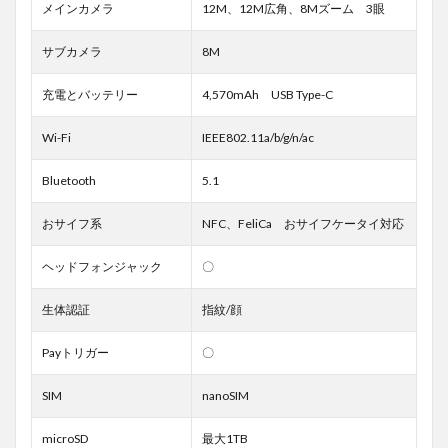
メインカメラ
12M、12M広角、8Mズーム 3眼
サブカメラ
8M
充電とバッテリー
4,570mAh USB Type-C
Wi-Fi
IEEE802.11a/b/g/n/ac
Bluetooth
5.1
おサイフ系
NFC、FeliCa おサイフケータイ対応
ヘッドフォンジャック
〇
生体認証
指紋/顔
Payトリガー
〇
SIM
nanoSIM
microSD
最大1TB