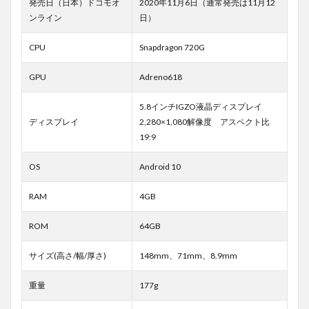
発売日（日本）ドコモオ
2020年11月6日（通常発売は11月12
ンライン
日）
CPU
Snapdragon 720G
GPU
Adreno618
5.8インチIGZO液晶ディスプレイ
ディスプレイ
2,280×1,080解像度 アスペクト比
19:9
OS
Android 10
RAM
4GB
ROM
64GB
サイズ(高さ/幅/厚さ)
148mm、71mm、8.9mm
重量
177g