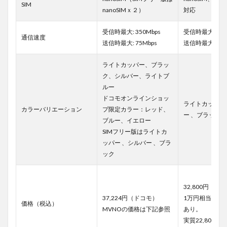
SIM
nanoSIMｘ２）
対応
受信時最大: 350Mbps
受信時最大: 200
通信速度
送信時最大: 75Mbps
送信時最大: 75M
ライトカッパー、ブラッ
ク、シルバー、ライトブ
ルー
ドコモオンラインショッ
ライトカッパー
カラーバリエーション
プ限定カラー：レッド、
ー 、ブラック
ブルー、イエロー
SIMフリー版はライトカ
ッパー 、シルバー 、ブラ
ック
32,800円
37,224円（ドコモ）
1万円相当のポ
価格（税込）
MVNOの価格は下記参照
あり。
実質22,800円