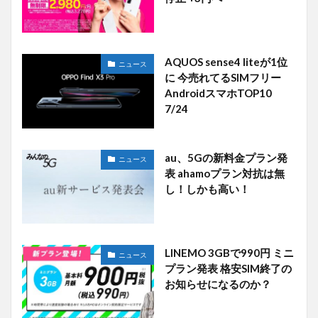
AQUOS sense4 liteが1位
ニュース
に 今売れてるSIMフリー
AndroidスマホTOP10
7/24
au、5Gの新料金プラン発
ニュース
表 ahamoプラン対抗は無
し！しかも高い！
LINEMO 3GBで990円 ミニ
ニュース
プラン発表 格安SIM終了の
お知らせになるのか？