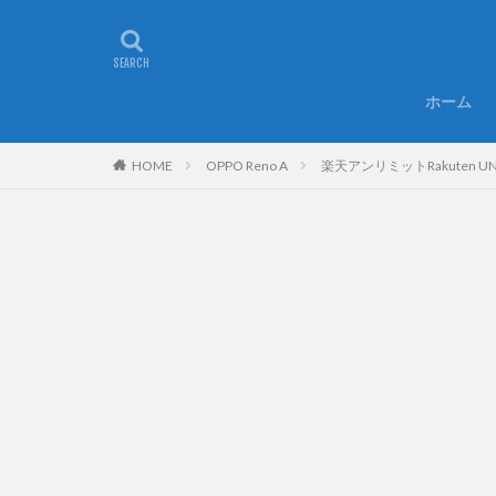
ホーム
HOME
OPPO Reno A
楽天アンリミットRakuten UN