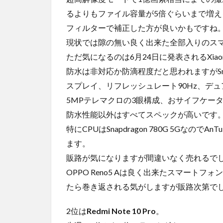
るよりもファイル容量が5倍ぐらいまで増
フィルターで補正した方が良いかもですね
現状では隙の無い良く出来た全部入りのス
ただ気になるのは6月24日に発表されるXiaomiの
防水は非対応か防滴程度だと思われますがSnapdr
スプレイ、リフレッシュレート90Hz、デュ
5MPテレマクロの3眼構成、おサイフケータイ対応
防水性能以外はすべてスペックが高いです
特にCPUはSnapdragon 780G 5Gなの
ます。
販路が気になりますが間違いなく売れるで
OPPO Reno5 Aは良く出来たスマートフォンです
たら巻き返される気がしますが販路次第で
2位は
Redmi Note 10 Pro
。