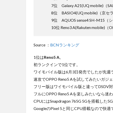
7位 Galaxy A21(UQ mobile)（
8位 BASIO4(UQ mobile)（京セ
9位 AQUOS sense4 SH-M15
10位 Reno3 A(Rakuten mobile)
Source ：
BCNランキング
1位は
Reno5 A
。
初ランクインで1位です。
ワイモバイル版は6月3日発売でしたが先週
速攻でOPPO Reno5 Aを試してみたい
フリー版はワイモバイル版と違ってDSDV
フルにOPPO Reno5 Aを楽しみたいなら
CPUにはSnapdragon 765G 5Gを搭載し
GoogleのPixel 5と同じCPU搭載なので快適です。