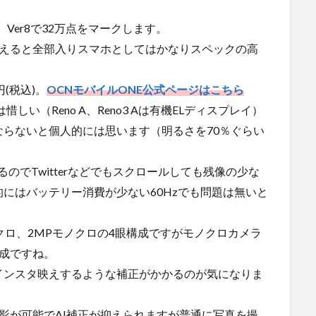
点、Ver8で32万点をマークします。
考えると全部入りスマホとしてはかなりスペックの高
円(税込)。
OCNモバイルONE公式ページはこちら
しい（Reno A、Reno3 Aは有機ELディスプレイ）
らないと個人的には思います（明るさを70％ぐらい
のでTwitterなどでもスクロールしても残像の少な
にはバッテリー消費が少ない60Hzでも問題は無いと
マクロ、2MPモノクロの4眼構成ですがモノクロカメラ
成ですね。
インスタ映えするような補正がかかるのが気になりま
影が可能でAI補正が抑えられますが普通に写真を撮