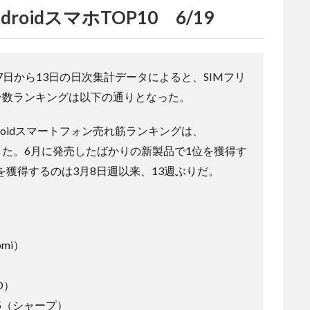
oidスマホTOP10 6/19
7日から13日の日次集計データによると、SIMフリ
実売台数ランキングは以下の通りとなった。
ndroidスマートフォン売れ筋ランキングは、
登場した。6月に発売したばかりの新製品で1位を獲得す
を獲得するのは3月8日週以来、13週ぶりだ。
）
omi）
PO）
RM15（シャープ）