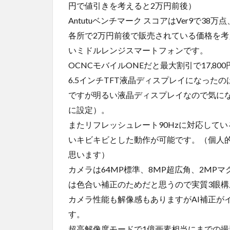
円で値引きを考えると2万円前後）
Antutuベンチマーク スコアはVer9で38万
各所で2万円前後で販売されている価格を
いミドルレンジスマートフォンです。
OCNCモバイルONEだと最大割引で17,800
6.5インチTFT液晶ディスプレイになったのは惜
ですが明るい液晶ディスプレイなので気にな
に設定）。
またリフレッシュレート90Hzに対応している
いキビキビとした動作が可能です。（個人的
思います）
カメラは64MP標準、8MP超広角、2MP
は色合い補正のためだと思うので実質3眼構
カメラ性能も解像感もありますがAI補正が
す。
超高解像度モードで1億画素相当にまでの撮