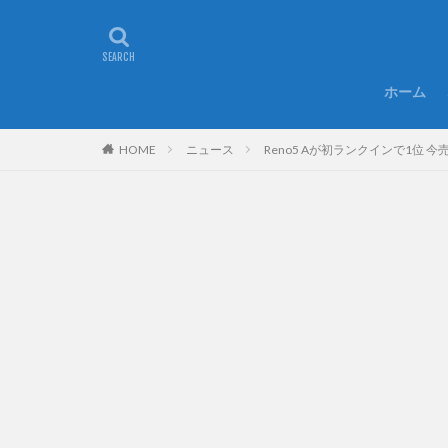
ホーム
HOME
ニュース
Reno5 Aが初ランクインで1位 今売れ